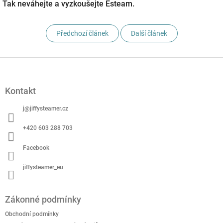
Tak neváhejte a vyzkoušejte Esteam.
Předchozí článek
Další článek
Z
á
p
Kontakt
a
t
j
@
jiffysteamer.cz
í
+420 603 288 703
Facebook
jiffysteamer_eu
Zákonné podmínky
Obchodní podmínky