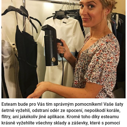
Esteam bude pro Vás tím správným pomocníkem! Vaše šaty
šetrně vyžehlí, odstraní odér ze spocení, nepoškodí korále,
flitry, ani jakékoliv jiné aplikace. Kromě toho díky esteamu
krásně vyžehlíte všechny sklady a záševky, které s pomocí