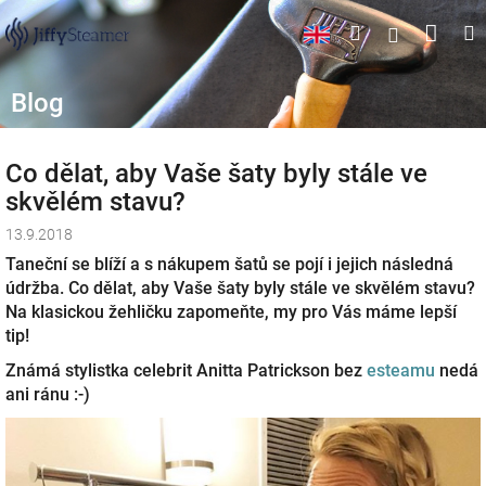
Přejít
Náku
Hledat
M
Přihlášen
na
obsah
koší
Blog
Co dělat, aby Vaše šaty byly stále ve
skvělém stavu?
13.9.2018
Taneční se blíží a s nákupem šatů se pojí i jejich následná
údržba. Co dělat, aby Vaše šaty byly stále ve skvělém stavu?
Na klasickou žehličku zapomeňte, my pro Vás máme lepší
tip!
Známá stylistka celebrit Anitta Patrickson bez
esteamu
nedá
ani ránu :-)