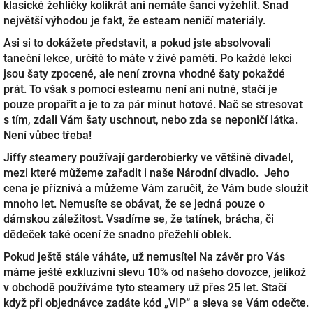
klasické žehličky kolikrát ani nemáte šanci vyžehlit. Snad
největší výhodou je fakt, že esteam neničí materiály.
Asi si to dokážete představit, a pokud jste absolvovali
taneční lekce, určitě to máte v živé paměti. Po každé lekci
jsou šaty zpocené, ale není zrovna vhodné šaty pokaždé
prát. To však s pomocí esteamu není ani nutné, stačí je
pouze propařit a je to za pár minut hotové. Nač se stresovat
s tím, zdali Vám šaty uschnout, nebo zda se neponičí látka.
Není vůbec třeba!
Jiffy steamery používají garderobierky ve většině divadel,
mezi které můžeme zařadit i naše Národní divadlo. Jeho
cena je příznivá a můžeme Vám zaručit, že Vám bude sloužit
mnoho let. Nemusíte se obávat, že se jedná pouze o
dámskou záležitost. Vsadíme se, že tatínek, brácha, či
dědeček také ocení že snadno přežehlí oblek.
Pokud ještě stále váháte, už nemusíte! Na závěr pro Vás
máme ještě exkluzivní slevu 10% od našeho dovozce, jelikož
v obchodě používáme tyto steamery už přes 25 let. Stačí
když při objednávce zadáte kód „VIP“ a sleva se Vám odečte.