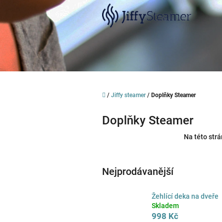
Přejít
na
obsah
Domů
/
Jiffy steamer
/
Doplňky Steamer
Doplňky Steamer
Na této strá
Nejprodávanější
Žehlící deka na dveře
Skladem
998 Kč