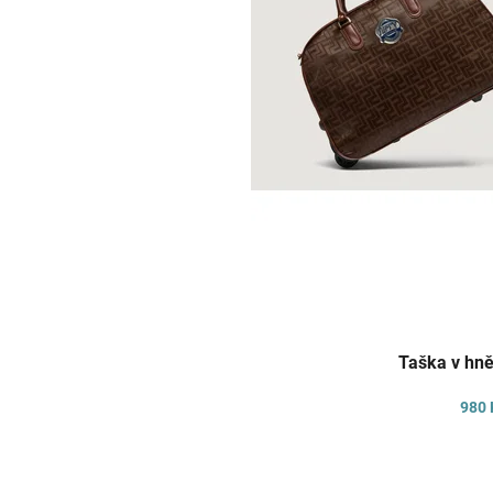
ů
Taška v hn
980 