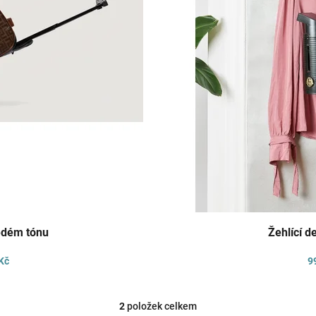
ědém tónu
Žehlící d
Kč
9
2
položek celkem
O