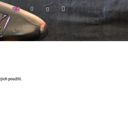
Nákupní
Hledat
Přihlášení
košík
jich použití.