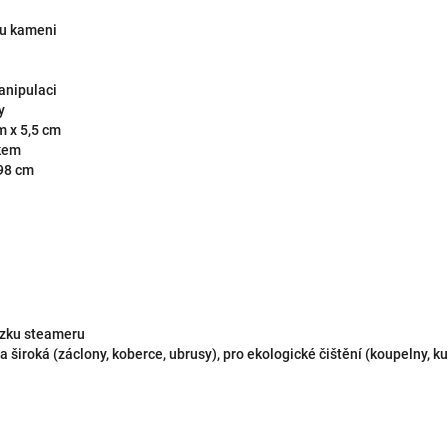
mu kameni
anipulaci
y
m x 5,5 cm
kem
198 cm
ozku steameru
a široká (záclony, koberce, ubrusy), pro ekologické čištění (koupelny, 