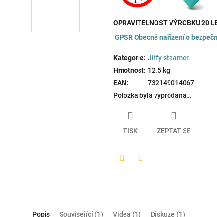
OPRAVITELNOST VÝROBKU 20 L
GPSR
Obecné nařízení o bezpečn
Kategorie
:
Jiffy steamer
Hmotnost
:
12.5 kg
EAN
:
732149014067
Položka byla vyprodána…
TISK
ZEPTAT SE
Twitter
Facebook
Popis
Související (1)
Videa (1)
Diskuze (1)