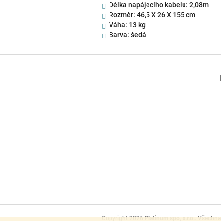
Délka napájecího kabelu: 2,08m
Rozměr:
46,5 X 26 X 155 cm
Váha: 13 kg
Barva: šedá
Z
á
p
a
t
í
Copyright 2026
Platinum spo, s.r.o.
. Všechna