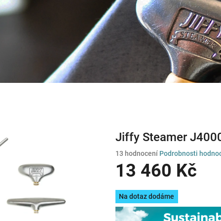
Jiffy Steamer J400
Průměrné
13 hodnocení
Podrobnosti hodno
hodnocení
13 460 Kč
produktu
je
Měrná
3,8
Na dotaz dodáme
cena:
z
5