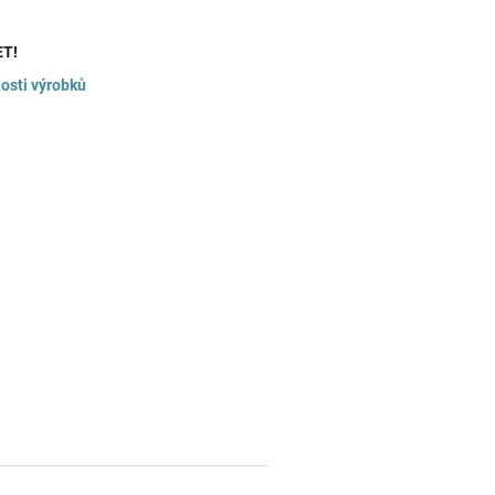
ET!
osti výrobků