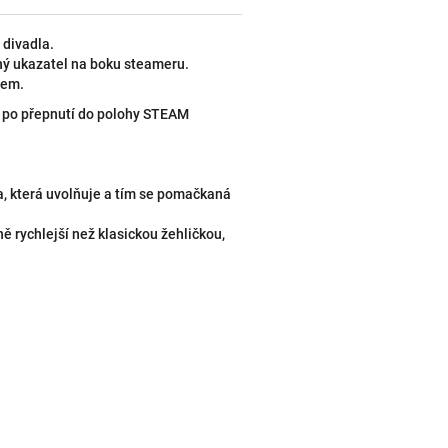
 divadla.
dný ukazatel na boku steameru.
hem.
á, po přepnutí do polohy STEAM
a, která uvolňuje a tím se pomačkaná
ě rychlejší než klasickou žehličkou,