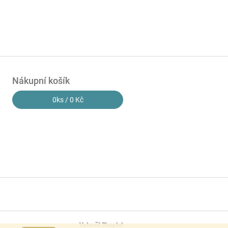
Nákupní košík
0
ks /
0 Kč
Vytvořil Shoptet