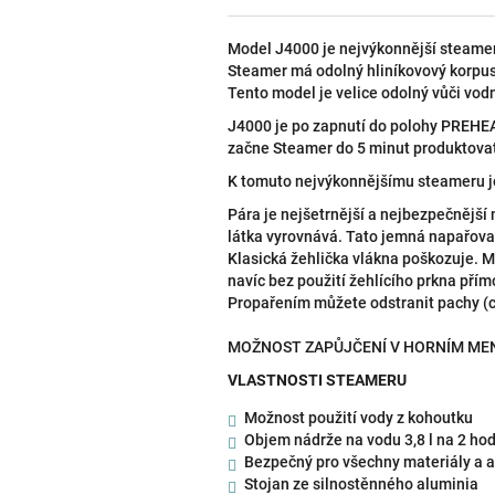
Model J4000 je nejvýkonnější steamer u
Steamer má odolný hliníkovový korpus 
Tento model je velice odolný vůči vo
J4000 je po zapnutí do polohy PREHEAT
začne Steamer do 5 minut produktovat
K tomuto nejvýkonnějšímu steameru je
Pára je nejšetrnější a nejbezpečnější
látka vyrovnává. Tato jemná napařovac
Klasická žehlička vlákna poškozuje. M
navíc bez použití žehlícího prkna přímo
Propařením můžete odstranit pachy (ciga
MOŽNOST ZAPŮJČENÍ V HORNÍM M
VLASTNOSTI STEAMERU
Možnost použití vody z kohoutku
Objem nádrže na vodu 3,8 l na 2 hod
Bezpečný pro všechny materiály a a
Stojan ze silnostěnného aluminia