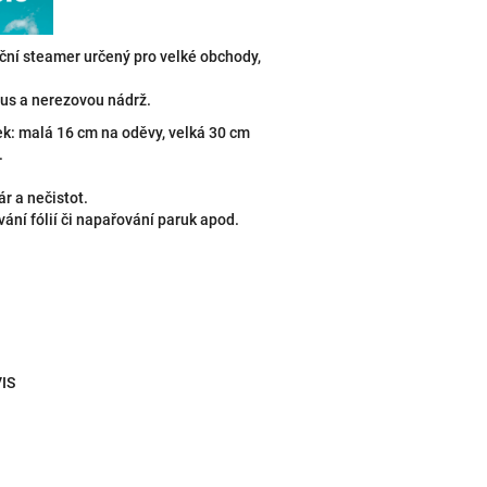
kční steamer určený pro velké obchody,
us a nerezovou nádrž.
k: malá 16 cm na oděvy, velká 30 cm
.
r a nečistot.
ání fólií či napařování paruk apod.
IS