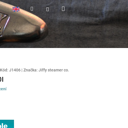
Nákupní
Hledat
Přihlášení
košík
Kód:
J1406
|
Značka:
Jiffy steamer co.
0I
cení