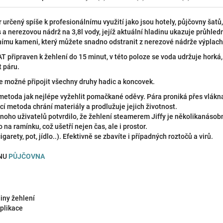
rčený spíše k profesionálnímu využití jako jsou hotely, půjčovny šatů,
a nerezovou nádrž na 3,8l vody, jejíž aktuální hladinu ukazuje průhle
dnímu kameni, který můžete snadno odstranit z nerezové nádrže výplac
 připraven k žehlení do 15 minut, v této poloze se voda udržuje hork
 páru.
 možné připojit všechny druhy hadic a koncovek.
 metoda jak nejlépe vyžehlit pomačkané oděvy. Pára proniká přes vlákn
í metoda chrání materiály a prodlužuje jejich životnost.
noho uživatelů potvrdilo, že žehlení steamerem Jiffy je několikanásobn
 na ramínku, což ušetří nejen čas, ale i prostor.
rety, pot, jídlo..). Efektivně se zbavíte i případných roztočů a virů.
ENU
PŮJČOVNA
iny žehlení
plikace