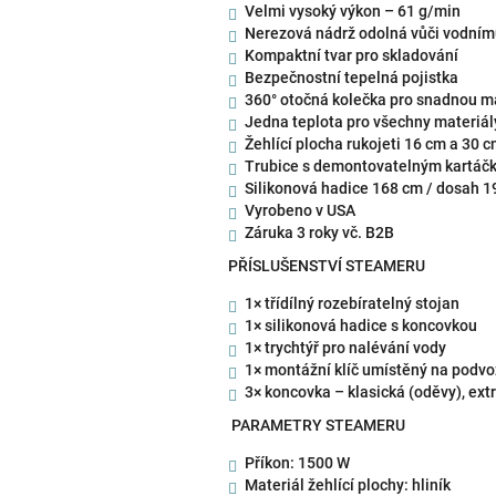
Velmi vysoký výkon – 61 g/min
Nerezová nádrž odolná vůči vodní
Kompaktní tvar pro skladování
Bezpečnostní tepelná pojistka
360° otočná kolečka pro snadnou m
Jedna teplota pro všechny materiál
Žehlící plocha rukojeti 16 cm a 30 c
Trubice s demontovatelným kartáč
Silikonová hadice 168 cm / dosah 
Vyrobeno v USA
Záruka 3 roky vč. B2B
PŘÍSLUŠENSTVÍ STEAMERU
1× třídílný rozebíratelný stojan
1× silikonová hadice s koncovkou
1× trychtýř pro nalévání vody
1× montážní klíč umístěný na podv
3× koncovka – klasická (oděvy), extr
PARAMETRY STEAMERU
Příkon: 1500 W
Materiál žehlící plochy: hliník