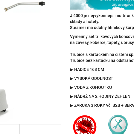
hvězdiček.
J 4000 je nejvýkonnější multifun
sklady a hotely.
Steamer má odolný hliníkový korp
Výměnný set tří kovových koncove
na závěsy, koberce, tapety, ubrusy
Trubice s kartáčkem na čištění spá
Trubice bez kartáčku na odstraňov
▶
HADICE 168 CM
▶
VYSOKÁ ODOLNOST
▶
VODA Z KOHOUTKU
▶
NÁDRŽ NA 2 HODINY ŽEHLENÍ
▶
ZÁRUKA 3 ROKY vč. B2B + SERV