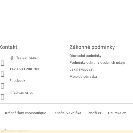
Kontakt
Zákonné podmínky
Obchodní podmínky
j
@
jiffysteamer.cz
Podmínky ochrany osobních údajů
+420 603 288 703
Jak nakupovat
Moje objednávka
Facebook
jiffysteamer_eu
Krásné šaty coolboutique
Taneční Vavruška
Zboží.cz
Heureka.cz
 práva vyhrazena.