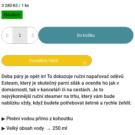
Měrná
3 280 Kč / 1 ks
cena:
Skladem
Do košíku
Poradíme Vám!
Doba páry je opět in! To dokazuje ruční napařovač oděvů
Esteam, který je skutečný parní silák a oceníte ho jak v
domácnosti, tak v kanceláři či na cestách. Je to
nejvýkonnější ruční steamer na trhu, který vám bude
nablízku vždy, když budete potřebovat šetrně a rychle žehlit.
▶ Plnění vodou přímo z kohoutku
▶ Velký obsah vody → 250 ml