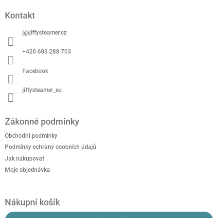
p
Kontakt
a
t
j
@
jiffysteamer.cz
í
+420 603 288 703
Facebook
jiffysteamer_eu
Zákonné podmínky
Obchodní podmínky
Podmínky ochrany osobních údajů
Jak nakupovat
Moje objednávka
Nákupní košík