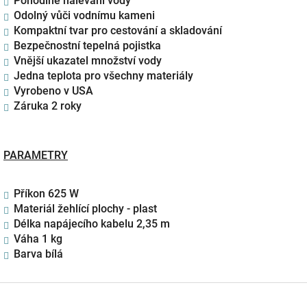
Pohodlné nalévání vody
Odolný vůči vodnímu kameni
Kompaktní tvar pro cestování a skladování
Bezpečnostní tepelná pojistka
Vnější ukazatel množství vody
Jedna teplota pro všechny materiály
Vyrobeno v USA
Záruka 2 roky
PARAMETRY
Příkon 625 W
Materiál žehlící plochy - plast
Délka napájecího kabelu 2,35 m
Váha 1 kg
Barva bílá
Z
á