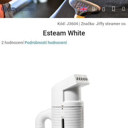
Přejít
Náku
Hledat
M
Přihlášen
na
obsah
koší
Kód:
J3604
|
Značka:
Jiffy steamer co.
Esteam White
Průměrné
2 hodnocení
Podrobnosti hodnocení
hodnocení
produktu
je
5,0
z
5
hvězdiček.