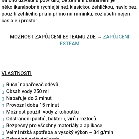
Mnoho uživatelů potvrdilo, že žehlení Esteamem je
několikanásobně rychlejší než klasickou žehličkou, navíc bez
použití žehlícího prkna přímo na ramínku, což ušetří nejen
čas ale i prostor.
MOŽNOST ZAPŮJČENÍ ESTEAMU ZDE →
ZAPŮJČENÍ
ESTEAM
VLASTNOSTI
Ruční napařovač oděvů
Obsah vody 250 ml
Napařuje do 2 minut
Provozní doba 15 minut
Možnost použití vody z kohoutku
Odstranění pachů, bakterií, virů i roztočů
Bezpečný pro všechny materiály a aplikace
Velmi nízká spotřeba a vysoký výkon – 34 g/min