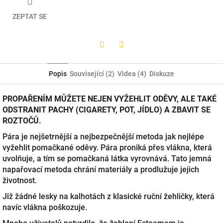
ZEPTAT SE
Twitter
Facebook
Popis
Související (2)
Videa (4)
Diskuze
PROPAŘENÍM MŮŽETE NEJEN VYŽEHLIT ODĚVY, ALE TAKÉ
ODSTRANIT PACHY (CIGARETY, POT, JÍDLO) A ZBAVIT SE
ROZTOČŮ.
Pára je nejšetrnější a nejbezpečnější metoda jak nejlépe
vyžehlit pomačkané oděvy. Pára proniká přes vlákna, která
uvolňuje, a tím se pomačkaná látka vyrovnává. Tato jemná
napařovací metoda chrání materiály a prodlužuje jejich
životnost.
Již žádné lesky na kalhotách z klasické ruční žehličky, která
navíc vlákna poškozuje.