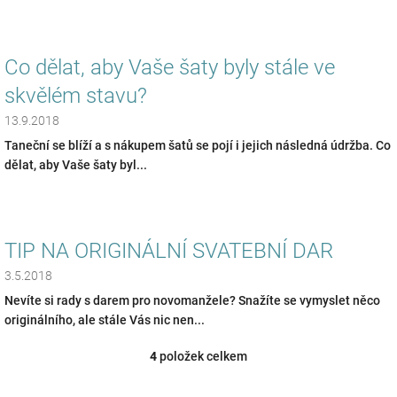
Co dělat, aby Vaše šaty byly stále ve
skvělém stavu?
13.9.2018
Taneční se blíží a s nákupem šatů se pojí i jejich následná údržba. Co
dělat, aby Vaše šaty byl...
TIP NA ORIGINÁLNÍ SVATEBNÍ DAR
3.5.2018
Nevíte si rady s darem pro novomanžele? Snažíte se vymyslet něco
originálního, ale stále Vás nic nen...
4
položek celkem
O
v
l