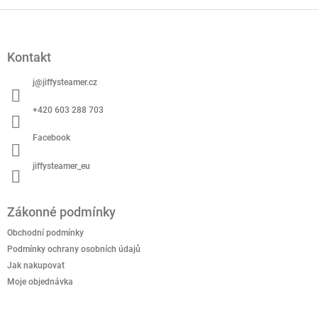
á
Z
d
á
a
p
c
Kontakt
a
í
t
p
j
@
jiffysteamer.cz
í
r
v
+420 603 288 703
k
y
Facebook
v
ý
jiffysteamer_eu
p
i
s
Zákonné podmínky
u
Obchodní podmínky
Podmínky ochrany osobních údajů
Jak nakupovat
Moje objednávka