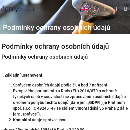
Přejít
Náku
Hledat
M
Přihlášen
na
obsah
koší
Podmínky ochrany osobních údajů
Podmínky ochrany osobních údajů
Podmínky ochrany osobních údajů
I.
Základní ustanovení
Správcem osobních údajů podle čl. 4 bod 7 nařízení
Evropského parlamentu a Rady (EU) 2016/679 o ochraně
fyzických osob v souvislosti se zpracováním osobních údajů a
o volném pohybu těchto údajů (dále jen: „
GDPR
”) je Platinum
spol, s.r.o. IČ 49245147 se sídlem Vinohradská 36 Praha 2 dále
jen: „
správce
“).
Kontaktní údaje správce jsou
adresa: Vinohradská 1256/36 Praha 2 120 00