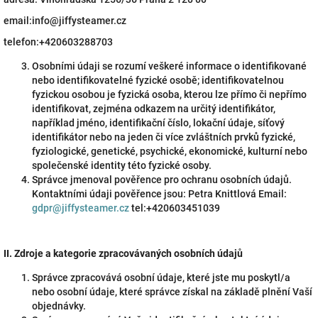
email:info@jiffysteamer.cz
telefon:+420603288703
Osobními údaji se rozumí veškeré informace o identifikované
nebo identifikovatelné fyzické osobě; identifikovatelnou
fyzickou osobou je fyzická osoba, kterou lze přímo či nepřímo
identifikovat, zejména odkazem na určitý identifikátor,
například jméno, identifikační číslo, lokační údaje, síťový
identifikátor nebo na jeden či více zvláštních prvků fyzické,
fyziologické, genetické, psychické, ekonomické, kulturní nebo
společenské identity této fyzické osoby.
Správce jmenoval pověřence pro ochranu osobních údajů.
Kontaktními údaji pověřence jsou: Petra Knittlová Email:
gdpr@jiffysteamer.cz
tel:+420603451039
II.
Zdroje a kategorie zpracovávaných osobních údajů
Správce zpracovává osobní údaje, které jste mu poskytl/a
nebo osobní údaje, které správce získal na základě plnění Vaší
objednávky.