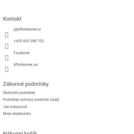
Z
á
p
Kontakt
a
t
j
@
jiffysteamer.cz
í
+420 603 288 703
Facebook
jiffysteamer_eu
Zákonné podmínky
Obchodní podmínky
Podmínky ochrany osobních údajů
Jak nakupovat
Moje objednávka
Nákupní košík