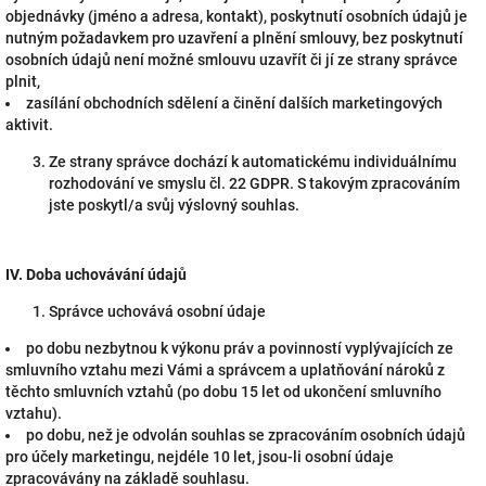
objednávky (jméno a adresa, kontakt), poskytnutí osobních údajů je
nutným požadavkem pro uzavření a plnění smlouvy, bez poskytnutí
osobních údajů není možné smlouvu uzavřít či jí ze strany správce
plnit,
zasílání obchodních sdělení a činění dalších marketingových
aktivit.
Ze strany správce dochází k automatickému individuálnímu
rozhodování ve smyslu čl. 22 GDPR. S takovým zpracováním
jste poskytl/a svůj výslovný souhlas.
IV.
Doba uchovávání údajů
Správce uchovává osobní údaje
po dobu nezbytnou k výkonu práv a povinností vyplývajících ze
smluvního vztahu mezi Vámi a správcem a uplatňování nároků z
těchto smluvních vztahů (po dobu 15 let od ukončení smluvního
vztahu).
po dobu, než je odvolán souhlas se zpracováním osobních údajů
pro účely marketingu, nejdéle 10 let, jsou-li osobní údaje
zpracovávány na základě souhlasu.