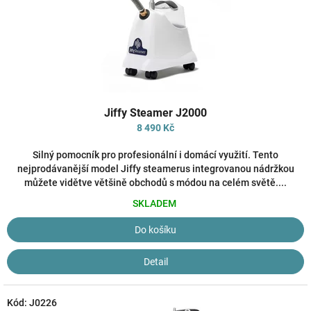
Průměrné
Jiffy Steamer J2000
hodnocení
produktu
8 490 Kč
je
3,9
Silný pomocník pro profesionální i domácí využití. Tento
z
nejprodávanější model Jiffy steamerus integrovanou nádržkou
5
můžete vidětve většině obchodů s módou na celém světě....
hvězdiček.
SKLADEM
Do košíku
Detail
Kód:
J0226