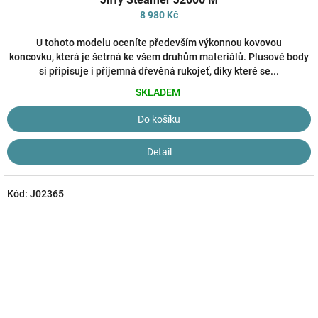
produktu
8 980 Kč
je
4,0
U tohoto modelu oceníte především výkonnou kovovou
z
koncovku, která je šetrná ke všem druhům materiálů. Plusové body
5
si připisuje i příjemná dřevěná rukojeť, díky které se...
hvězdiček.
SKLADEM
Do košíku
Detail
Kód:
J02365