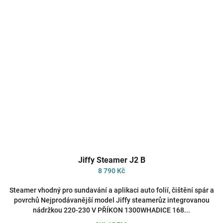
Jiffy Steamer J2 B
8 790 Kč
Steamer vhodný pro sundavání a aplikaci auto folií, čištění spár a
povrchů Nejprodávanější model Jiffy steamerůz integrovanou
nádržkou 220-230 V PŘÍKON 1300WHADICE 168...