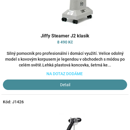
Průměrné
Jiffy Steamer J2 klasik
hodnocení
produktu
8 490 Kč
je
4,0
Silný pomocník pro profesionální i domácí využití. Velice odolný
z
model s kovovým korpusem je legendou v obchodech s módou po
5
celém světě.Lehká plastová koncovka, šetrná ke...
hvězdiček.
NA DOTAZ DODÁME
Detail
Kód:
J1426