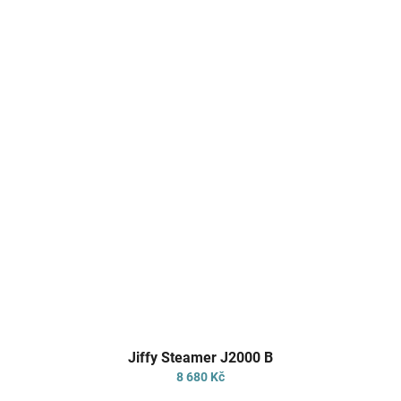
Průměrné
Jiffy Steamer J2000 B
hodnocení
produktu
8 680 Kč
je