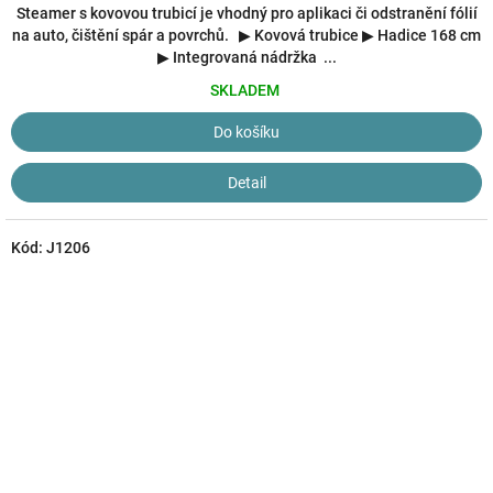
4,8
Steamer s kovovou trubicí je vhodný pro aplikaci či odstranění fólií
z
na auto, čištění spár a povrchů. ▶ Kovová trubice ▶ Hadice 168 cm
5
▶ Integrovaná nádržka ...
hvězdiček.
SKLADEM
Do košíku
Detail
Kód:
J1206