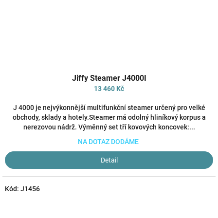
Průměrné
Jiffy Steamer J4000I
hodnocení
produktu
13 460 Kč
je
3,8
J 4000 je nejvýkonnější multifunkční steamer určený pro velké
z
obchody, sklady a hotely.Steamer má odolný hliníkový korpus a
5
nerezovou nádrž. Výměnný set tří kovových koncovek:...
hvězdiček.
NA DOTAZ DODÁME
Detail
Kód:
J1456