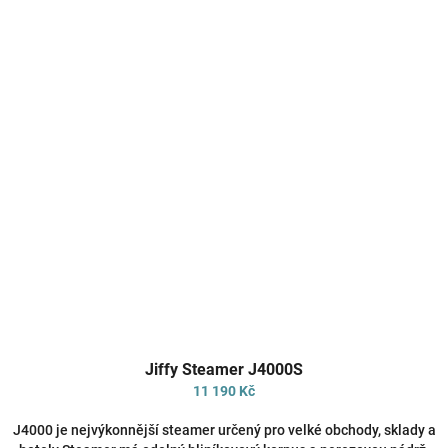
Průměrné
Jiffy Steamer J4000S
hodnocení
produktu
11 190 Kč
je
4,4
J4000 je nejvýkonnější steamer určený pro velké obchody, sklady a