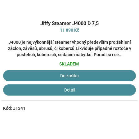
Průměrné
Jiffy Steamer J4000 D 7,5
hodnocení
produktu
11 890 Kč
je
4,2
J4000 je nejvýkonnější steamer vhodný především pro žehlení
z
záclon, závěsů, ubrusů, či koberců.Likviduje případné roztoče v
5
postelích, kobercích, sedacím nábytku. Poradí si i se...
hvězdiček.
SKLADEM
Do košíku
Detail
Kód:
J1341