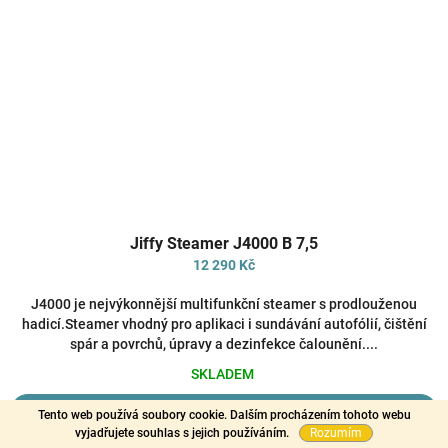
Průměrné
Jiffy Steamer J4000 B 7,5
hodnocení
produktu
12 290 Kč
je
5,0
J4000 je nejvýkonnější multifunkční steamer s prodlouženou
z
hadicí.Steamer vhodný pro aplikaci i sundávání autofólií, čištění
5
spár a povrchů, úpravy a dezinfekce čalounění....
hvězdiček.
SKLADEM
Do košíku
Tento web používá soubory cookie. Dalším procházením tohoto webu
vyjadřujete souhlas s jejich používáním.
Rozumím