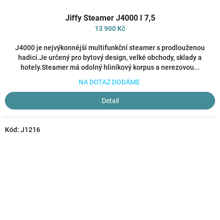
Průměrné
Jiffy Steamer J4000 I 7,5
hodnocení
produktu
13 900 Kč
je
4,0
J4000 je nejvýkonnější multifunkční steamer s prodlouženou
z
hadicí.Je určený pro bytový design, velké obchody, sklady a
5
hotely.Steamer má odolný hliníkový korpus a nerezovou...
hvězdiček.
NA DOTAZ DODÁME
Detail
Kód:
J1216