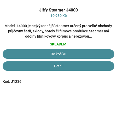
Průměrné
Jiffy Steamer J4000
hodnocení
produktu
10 980 Kč
je
3,5
Model J 4000 je nejvýkonnější steamer určený pro velké obchody,
z
půjčovny šatů, sklady, hotely či filmové produkce.Steamer má
5
odolný hliníkovový korpus a nerezovou...
hvězdiček.
SKLADEM
Do košíku
Detail
Kód:
J1236