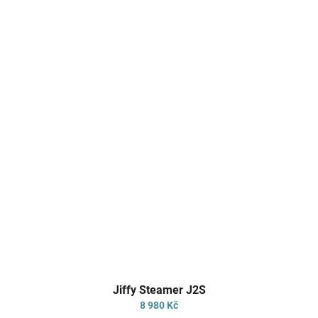
Průměrné
Jiffy Steamer J2S
hodnocení
produktu
8 980 Kč