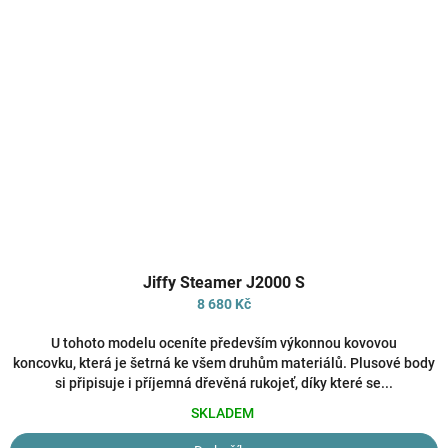
Průměrné
Jiffy Steamer J2000 S
hodnocení
produktu
8 680 Kč
je
5,0
U tohoto modelu oceníte především výkonnou kovovou
z
koncovku, která je šetrná ke všem druhům materiálů. Plusové body
5
si připisuje i příjemná dřevěná rukojeť, díky které se...
hvězdiček.
SKLADEM