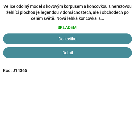
je
4,9
Velice odolný model s kovovým korpusem a koncovkou s nerezovou
z
žehlící plochou je legendou v domácnostech, ale i obchodech po
5
celém světě. Nová lehká koncovka s...
hvězdiček.
SKLADEM
Do košíku
Detail
Kód:
J14365