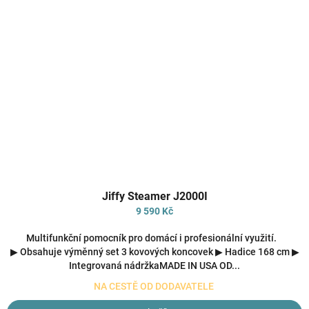
Průměrné
Jiffy Steamer J2000I
hodnocení
produktu
9 590 Kč
je
3,9
Multifunkční pomocník pro domácí i profesionální využití.
z
▶ Obsahuje výměnný set 3 kovových koncovek ▶ Hadice 168 cm ▶
5
Integrovaná nádržkaMADE IN USA OD...
hvězdiček.
NA CESTĚ OD DODAVATELE