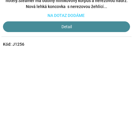
z
hotely.Steamer má odolný hliníkovový korpus a nerezovou nádrž.
5
Nová lehká koncovka s nerezovou žehlící...
hvězdiček.
NA DOTAZ DODÁME
Detail
Kód:
J1256