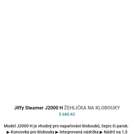
Průměrné
Jiffy Steamer J2000 H
ŽEHLIČKA NA KLOBOUKY
hodnocení
produktu
5 680 Kč
je
4,6
Model J2000 H je vhodný pro napařování klobouků, čepic či paruk.
z
▶ Koncovka pro klobouky ▶ Integrovaná nádržka ▶ Nádrž na 1,5