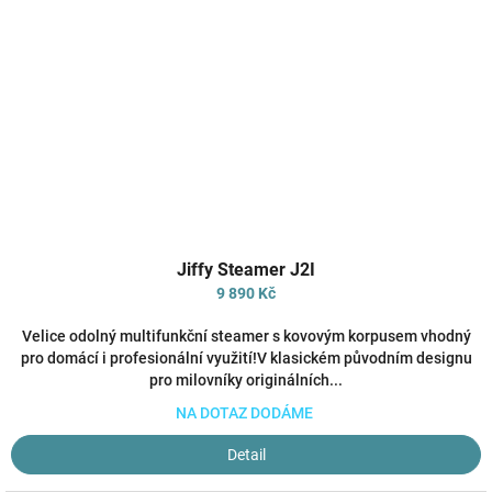
Průměrné
Jiffy Steamer J2I
hodnocení
produktu
9 890 Kč
je
4,8
Velice odolný multifunkční steamer s kovovým korpusem vhodný
z
pro domácí i profesionální využití!V klasickém původním designu
5
pro milovníky originálních...
hvězdiček.
NA DOTAZ DODÁME
Detail