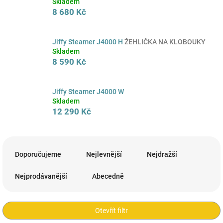
Skladem
8 680 Kč
Jiffy Steamer J4000 H
ŽEHLIČKA NA KLOBOUKY
Skladem
8 590 Kč
Jiffy Steamer J4000 W
Skladem
12 290 Kč
Ř
a
Doporučujeme
Nejlevnější
Nejdražší
z
e
Nejprodávanější
Abecedně
n
í
p
Otevřít filtr
r