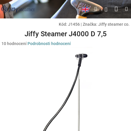
Přejít
Náku
Hledat
M
Přihlášen
na
obsah
koší
Kód:
J1456
|
Značka:
Jiffy steamer co.
Jiffy Steamer J4000 D 7,5
Průměrné
10 hodnocení
Podrobnosti hodnocení
hodnocení
produktu
je
4,2
z
5
hvězdiček.