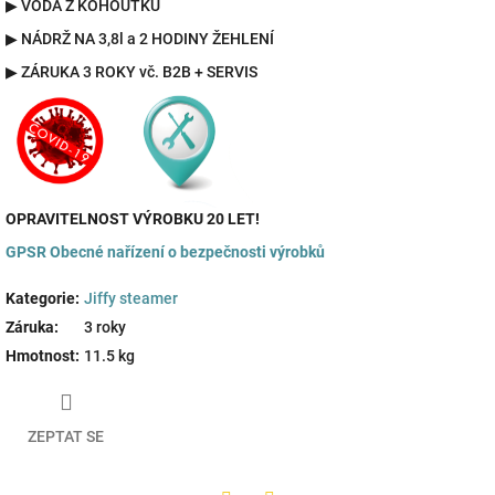
▶
VODA Z KOHOUTKU
▶
NÁDRŽ NA 3,8l a 2 HODINY ŽEHLENÍ
▶
ZÁRUKA 3 ROKY vč. B2B + SERVIS
OPRAVITELNOST VÝROBKU 20 LET!
GPSR
Obecné nařízení o bezpečnosti výrobků
Kategorie
:
Jiffy steamer
Záruka
:
3 roky
Hmotnost
:
11.5 kg
ZEPTAT SE