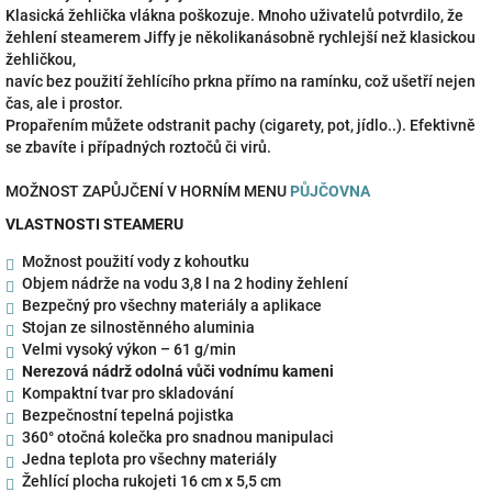
Klasická žehlička vlákna poškozuje. Mnoho uživatelů potvrdilo, že
žehlení steamerem Jiffy je několikanásobně rychlejší než klasickou
žehličkou,
navíc bez použití žehlícího prkna přímo na ramínku, což ušetří nejen
čas, ale i prostor.
Propařením můžete odstranit pachy (cigarety, pot, jídlo..). Efektivně
se zbavíte i případných roztočů či virů.
MOŽNOST ZAPŮJČENÍ V HORNÍM MENU
PŮJČOVNA
VLASTNOSTI STEAMERU
Možnost použití vody z kohoutku
Objem nádrže na vodu 3,8 l na 2 hodiny žehlení
Bezpečný pro všechny materiály a aplikace
Stojan ze silnostěnného aluminia
Velmi vysoký výkon – 61 g/min
Nerezová nádrž odolná vůči vodnímu kameni
Kompaktní tvar pro skladování
Bezpečnostní tepelná pojistka
360° otočná kolečka pro snadnou manipulaci
Jedna teplota pro všechny materiály
Žehlící plocha rukojeti 16 cm x 5,5 cm