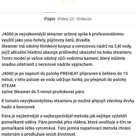
Twitter
Facebook
Popis
Videa (2)
Diskuze
J4000 je nejvýkonnější steamer určený spíše k profesionálnímu
využití jako jsou hotely, půjčovny šatů, divadla.
Steamer má odolný hliníkový korpus a nerezovou nádrž na 3,8l vody,
jejíž aktuální hladinu ukazuje průhledný ukazatel na boku steameru.
Tento model je velice odolný vůči vodnímu kameni, který můžete
snadno odstranit z nerezové nádrže výplachem.
J4000 je po zapnutí do polohy PREHEAT připraven k žehlení do 15
minut, v této poloze se voda udržuje horká, po přepnutí do polohy
STEAM
začne Steamer do 5 minut produkovat páru.
K tomuto nejvýkonnějšímu steameru je možné připojit všechny druhy
hadic a koncovek.
Pára je nejšetrnější a nejbezpečnější metoda jak nejlépe vyžehlit
pomačkané oděvy. Pára proniká přes vlákna, která uvolňuje a tím se
pomačkaná látka vyrovnává. Tato jemná napařovací metoda chrání
materiály a prodlužuje jejich životnost.