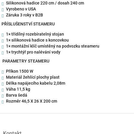
Silikonová hadice 220 cm / dosah 240 cm
Vyrobeno v USA
Záruka 3 roky v B2B
PŘÍSLUŠENSTVÍ STEAMERU
1× třídílný rozebíratelný stojan
1× silikonová hadice s koncovkou
1× montážní klíč umístěný na podvozku steameru
1× trychtýř pro nalévání vody
PARAMETRY STEAMERU
Příkon 1500 W
Materiál žehlící plochy plast
Délka napájecího kabelu 2,08m
Váha 11,5 kg
Barva šedá
Rozměr
46,5 X 26 X 200 cm
Z
á
p
Kontakt