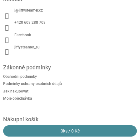
a
t
j
@
jiffysteamer.cz
í
+420 603 288 703
Facebook
jiffysteamer_eu
Zákonné podmínky
Obchodní podmínky
Podmínky ochrany osobních údajů
Jak nakupovat
Moje objednávka
Nákupní košík
0
ks /
0 Kč