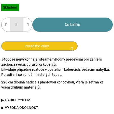
Měrná
Skladem
cena:
Do košíku
Poradíme Vám!
J4000 je nejvýkonnější steamer vhodný především pro žehlení
záclon, závěsů, ubrusů, či koberců.
Likviduje případné roztoče v postelích, kobercích, sedacím nábytku.
Poradí si i se sundáním starých tapet.
220 cm dlouhá hadice s plastovou koncovkou, která je šetrná ke
všem druhům materiálů.
▶
HADICE 220 CM
▶
VYSOKÁ ODOLNOST