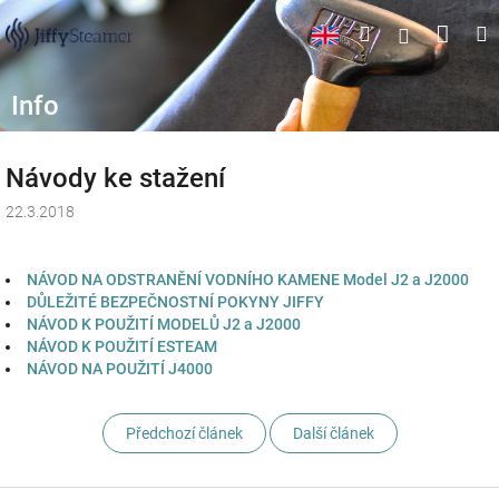
Přejít
Náku
Hledat
M
Přihlášen
na
obsah
koší
Info
Návody ke stažení
22.3.2018
NÁVOD NA ODSTRANĚNÍ VODNÍHO KAMENE Model J2 a J2000
DŮLEŽITÉ BEZPEČNOSTNÍ POKYNY JIFFY
NÁVOD K POUŽITÍ MODELŮ J2 a J2000
NÁVOD K POUŽITÍ ESTEAM
NÁVOD NA POUŽITÍ J4000
Předchozí článek
Další článek