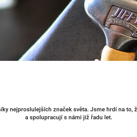
ky nejproslulejších značek světa. Jsme hrdí na to, ž
a spolupracují s námi již řadu let.