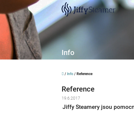
Přejít
na
obsah
Info
Domů
/
Info
/
Reference
Reference
19.6.2017
Jiffy Steamery jsou pomocní