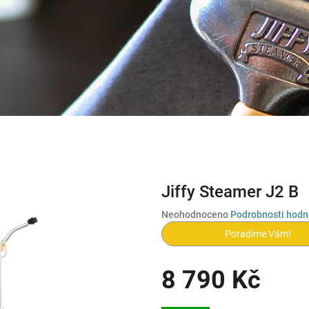
Jiffy Steamer J2 B
Průměrné
Neohodnoceno
Podrobnosti hodn
hodnocení
Poradíme Vám!
produktu
je
0,0
8 790 Kč
z
5
Měrná