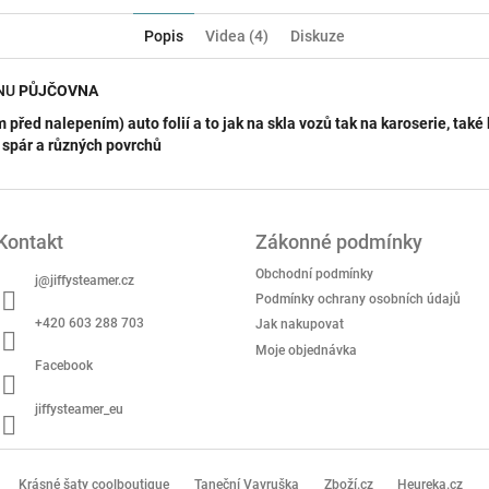
Popis
Videa (4)
Diskuze
ENU
PŮJČOVNA
před nalepením) auto folií a to jak na skla vozů tak na karoserie, také 
 spár a různých povrchů
Kontakt
Zákonné podmínky
Obchodní podmínky
j
@
jiffysteamer.cz
Podmínky ochrany osobních údajů
+420 603 288 703
Jak nakupovat
Moje objednávka
Facebook
jiffysteamer_eu
Krásné šaty coolboutique
Taneční Vavruška
Zboží.cz
Heureka.cz