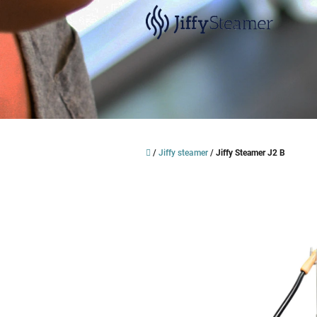
Přejít
na
obsah
Domů
/
Jiffy steamer
/
Jiffy Steamer J2 B