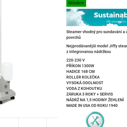
hvězdiček.
Skladem
cena:
Steamer vhodný pro sundavání a apl
povrchů
Nejprodávanější model Jiffy ste
z integrovanou nádržkou
220-230 V
PŘÍKON 1300W
HADICE 168 CM
ROLLER KOLEČKA
VYSOKÁ ODOLNOST
VODA Z KOHOUTKU
ZÁRUKA 3 ROKY + SERVIS
NÁDRŽ NA 1,5 HODINY ŽEHLENÍ
MADE IN USA OD ROKU 1940