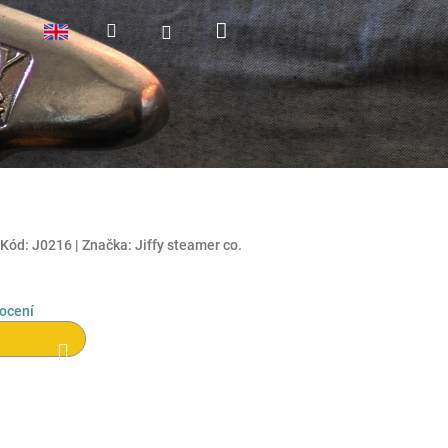
Nákupní
Hledat
Přihlášení
košík
Kód:
J0216
|
Značka:
Jiffy steamer co.
ocení