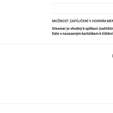
MOŽNOST ZAPŮJČENÍ V HORNÍM M
Steamer je vhodný k aplikaci (nahřátím 
Dále s nasazeným kartáčkem k čištění
Z
á
p
a
t
í