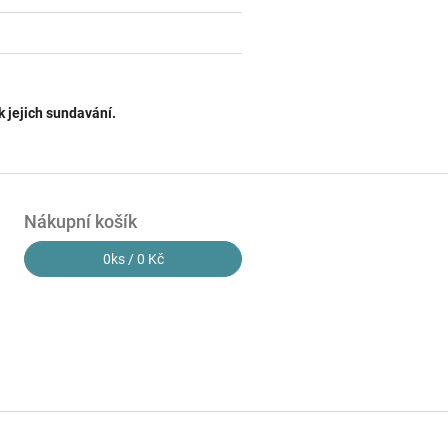
k jejich sundavání.
Nákupní košík
0
ks /
0 Kč