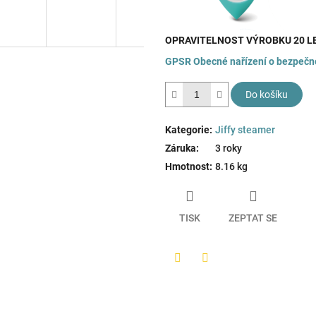
OPRAVITELNOST VÝROBKU 20 L
GPSR
Obecné nařízení o bezpečn
Do košíku
Kategorie
:
Jiffy steamer
Záruka
:
3 roky
Hmotnost
:
8.16 kg
TISK
ZEPTAT SE
Twitter
Facebook