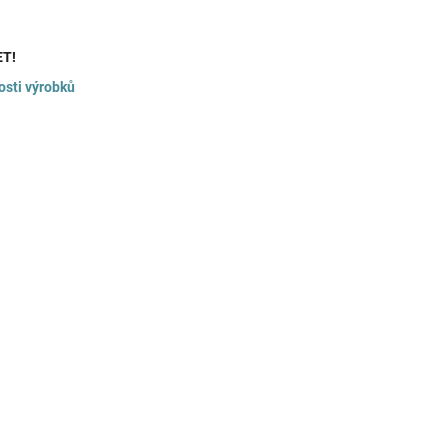
ET!
osti výrobků