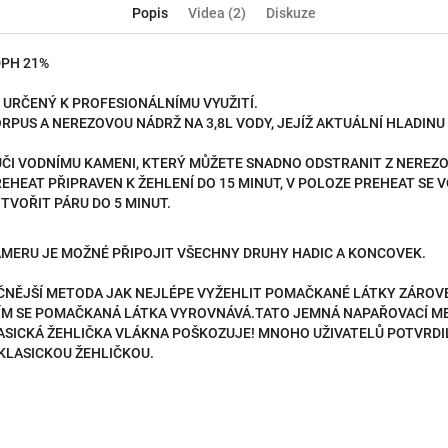
Popis
Videa (2)
Diskuze
DPH 21%
 URČENÝ K PROFESIONÁLNÍMU VYUŽITÍ.
PUS A NEREZOVOU NÁDRŽ NA 3,8L VODY, JEJÍŽ AKTUÁLNÍ HLADIN
ŮČI VODNÍMU KAMENI, KTERÝ MŮŽETE SNADNO ODSTRANIT Z NEREZ
REHEAT PŘIPRAVEN K ŽEHLENÍ DO 15 MINUT, V POLOZE PREHEAT SE 
VOŘIT PÁRU DO 5 MINUT.
ERU JE MOŽNÉ PŘIPOJIT VŠECHNY DRUHY HADIC A KONCOVEK.
ČNĚJŠÍ METODA JAK NEJLÉPE VYŽEHLIT POMAČKANÉ LÁTKY ZÁROVE
TÍM SE POMAČKANÁ LÁTKA VYROVNÁVÁ.TATO JEMNÁ NAPAŘOVACÍ M
ASICKÁ ŽEHLIČKA VLÁKNA POŠKOZUJE! MNOHO UŽIVATELŮ POTVRDIL
KLASICKOU ŽEHLIČKOU.