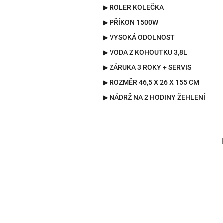
▶ ROLER KOLEČKA
▶ PŘÍKON 1500W
▶ VYSOKÁ ODOLNOST
▶ VODA Z KOHOUTKU 3,8L
▶ ZÁRUKA 3 ROKY + SERVIS
▶ ROZMĚR 46,5 X 26 X 155 CM
▶ NÁDRŽ NA 2 HODINY ŽEHLENÍ
Z
á
p
a
t
í