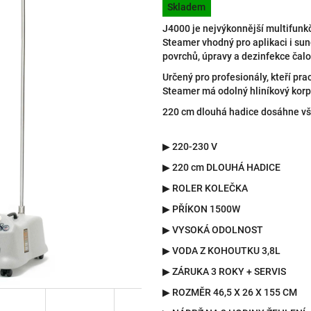
hvězdiček.
Skladem
cena:
J4000 je nejvýkonnější multifunk
Steamer vhodný pro aplikaci i sund
povrchů, úpravy a dezinfekce čal
Určený pro profesionály, kteří pra
Steamer má odolný hliníkový korp
220 cm dlouhá hadice dosáhne vš
▶ 220-230 V
▶
220 cm DLOUHÁ HADICE
▶ ROLER KOLEČKA
▶ PŘÍKON 1500W
▶ VYSOKÁ ODOLNOST
▶ VODA Z KOHOUTKU 3,8L
▶ ZÁRUKA 3 ROKY + SERVIS
▶ ROZMĚR 46,5 X 26 X 155 CM