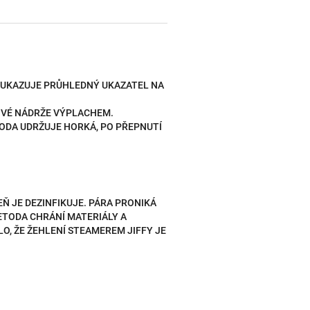
U UKAZUJE PRŮHLEDNÝ UKAZATEL NA
OVÉ NÁDRŽE VÝPLACHEM.
VODA UDRŽUJE HORKÁ, PO PŘEPNUTÍ
Ň JE DEZINFIKUJE. PÁRA PRONIKÁ
ETODA CHRÁNÍ MATERIÁLY A
O, ŽE ŽEHLENÍ STEAMEREM JIFFY JE