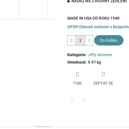
▶ NÁDRŽ NA 2 HODINY ŽEHLENÍ
MADE IN USA OD ROKU 1940
GPSR
Obecné nařízení o bezpečn
Do košíku
Kategorie
:
Jiffy steamer
Hmotnost
:
9.97 kg
TISK
ZEPTAT SE
Twitter
Facebook