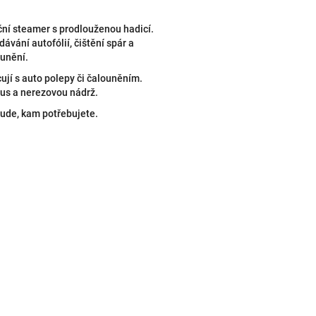
ční steamer s prodlouženou hadicí.
ávání autofólií, čištění spár a
ounění.
cují s auto polepy či čalouněním.
us a nerezovou nádrž.
ude, kam potřebujete.