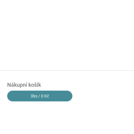
Nákupní košík
0
ks /
0 Kč