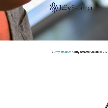
Přejít
na
obsah
Domů
/
Jiffy steamer
/
Jiffy Steamer J4000 B 7,5