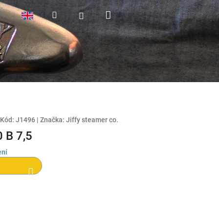
Nákupní
Hledat
Přihlášení
košík
Kód:
J1496
|
Značka:
Jiffy steamer co.
 B 7,5
ení