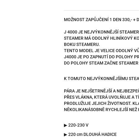
MOŽNOST ZAPŮJČENÍ 1 DEN 330,- + 
J 4000 JE NEJVÝKONNĚJŠÍ STEAMER
STEAMER MÁ ODOLNÝ HLINÍKOVÝ KOR
BOKU STEAMERU.
TENTO MODEL JE VELICE ODOLNÝ V
J4000 JE PO ZAPNUTÍ DO POLOHY P
DO POLOHY STEAM ZAČNE STEAMER T
K TOMUTO NEJVÝKONNĚJŠÍMU STEAM
PÁRA JE NEJŠETRNĚJŠÍ A NEJBEZPE
PŘES VLÁKNA, KTERÁ UVOLŇUJE A 
PRODLUŽUJE JEJICH ŽIVOTNOST. KL
NĚKOLIKANÁSOBNĚ RYCHLEJŠÍ NEŽ 
▶ 220-230 V
▶
220 cm DLOUHÁ HADICE