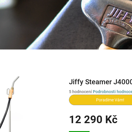
Jiffy Steamer J4000
Průměrné
5 hodnocení
Podrobnosti hodnoc
hodnocení
Poradíme Vám!
produktu
je
5,0
12 290 Kč
z
5
Měrná