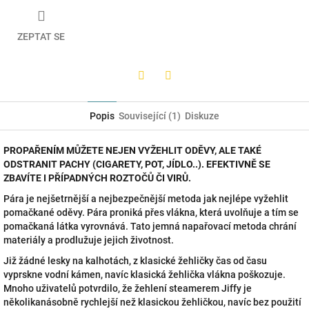
ZEPTAT SE
Twitter
Facebook
Popis
Související (1)
Diskuze
PROPAŘENÍM MŮŽETE NEJEN VYŽEHLIT ODĚVY, ALE TAKÉ
ODSTRANIT PACHY (CIGARETY, POT, JÍDLO..). EFEKTIVNĚ SE
ZBAVÍTE I PŘÍPADNÝCH ROZTOČŮ ČI VIRŮ.
Pára je nejšetrnější a nejbezpečnější metoda jak nejlépe vyžehlit
pomačkané oděvy. Pára proniká přes vlákna, která uvolňuje a tím se
pomačkaná látka vyrovnává. Tato jemná napařovací metoda chrání
materiály a prodlužuje jejich životnost.
Již žádné lesky na kalhotách, z klasické žehličky čas od času
vyprskne vodní kámen, navíc klasická žehlička vlákna poškozuje.
Mnoho uživatelů potvrdilo, že žehlení steamerem Jiffy je
několikanásobně rychlejší než klasickou žehličkou, navíc bez použití