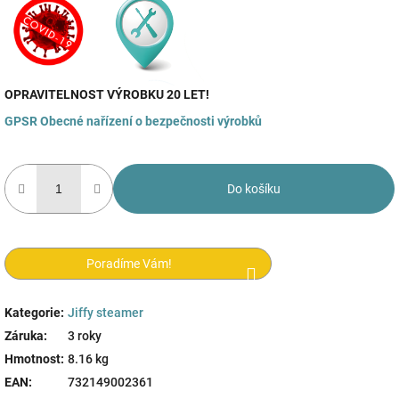
OPRAVITELNOST VÝROBKU 20 LET!
GPSR
Obecné nařízení o bezpečnosti výrobků
Do košíku
Poradíme Vám!
Kategorie
:
Jiffy steamer
Záruka
:
3 roky
Hmotnost
:
8.16 kg
EAN
:
732149002361