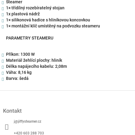
Steamer
1× třídílný rozebíratelný stojan
1x plastová nádrž
1× silikonová hadice s hliníkovou koncovkou
1× montážní klíč umístěný na podvozku steameru
PARAMETRY STEAMERU
Příkon: 1300 W
Materiál žehlící plochy: hliník
Délka napájecího kabelu: 2,08m
Váha: 8,16 kg
Barva: šedá
Z
á
p
Kontakt
a
t
j
@
jiffysteamer.cz
í
+420 603 288 703