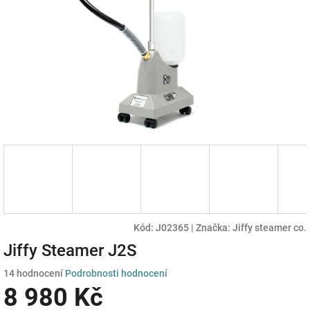
Kód:
J02365
|
Značka:
Jiffy steamer co.
Jiffy Steamer J2S
Průměrné
14 hodnocení
Podrobnosti hodnocení
hodnocení
8 980 Kč
produktu