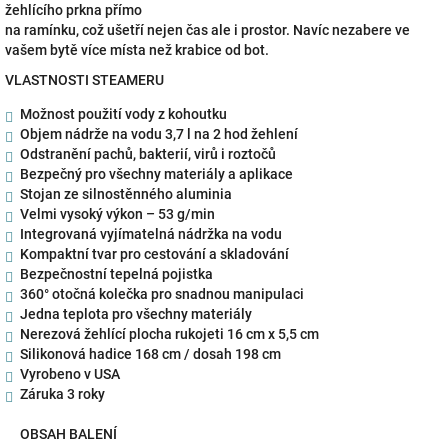
žehlícího prkna přímo
na ramínku, což ušetří nejen čas ale i prostor.
Navíc nezabere ve
vašem bytě více místa než krabice od bot.
VLASTNOSTI STEAMERU
Možnost použití vody z kohoutku
Objem nádrže na vodu 3,7 l na 2 hod žehlení
Odstranění pachů, bakterií, virů i roztočů
Bezpečný pro všechny materiály a aplikace
Stojan ze silnostěnného aluminia
Velmi vysoký výkon – 53 g/min
Integrovaná vyjímatelná nádržka na vodu
Kompaktní tvar pro cestování a skladování
Bezpečnostní tepelná pojistka
360° otočná kolečka pro snadnou manipulaci
Jedna teplota pro všechny materiály
Nerezová žehlící plocha rukojeti 16 cm x 5,5 cm
Silikonová hadice 168 cm / dosah 198 cm
Vyrobeno v USA
Záruka 3 roky
OBSAH BALENÍ