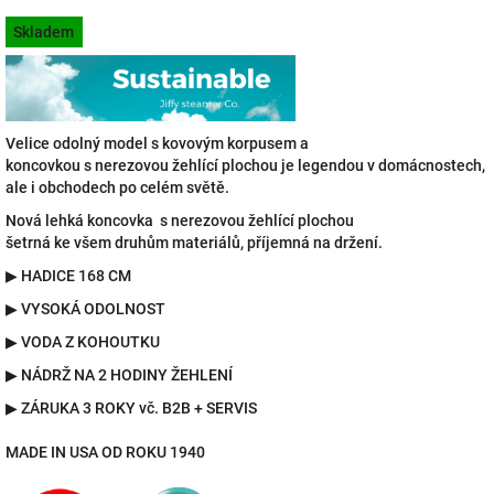
je
Měrná
4,9
Skladem
cena:
z
5
hvězdiček.
Velice odolný model s kovovým korpusem a
koncovkou s nerezovou žehlící plochou je legendou v domácnostech,
ale i obchodech po celém světě.
Nová lehká koncovka s nerezovou žehlící plochou
šetrná ke všem druhům materiálů, příjemná na držení.
▶
HADICE 168 CM
▶
VYSOKÁ ODOLNOST
▶
VODA Z KOHOUTKU
▶
NÁDRŽ NA 2 HODINY ŽEHLENÍ
▶
ZÁRUKA 3 ROKY vč. B2B + SERVIS
MADE IN USA OD ROKU 1940