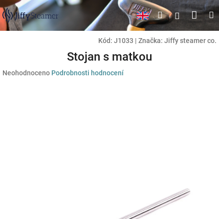
Přejít
Náku
Hledat
M
Přihlášen
na
obsah
koší
Kód:
J1033
|
Značka:
Jiffy steamer co.
Stojan s matkou
Průměrné
Neohodnoceno
Podrobnosti hodnocení
hodnocení
produktu
je
0,0
z
5
hvězdiček.