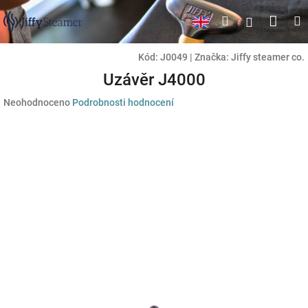
Přejít
Náku
Hledat
M
Přihlášen
na
obsah
koší
Kód:
J0049
|
Značka:
Jiffy steamer co.
Uzávěr J4000
Průměrné
Neohodnoceno
Podrobnosti hodnocení
hodnocení
produktu
je
0,0
z
5
hvězdiček.