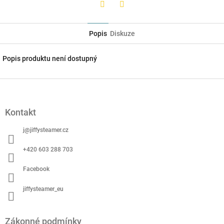
Twitter
Facebook
Popis
Diskuze
Popis produktu není dostupný
Z
á
p
Kontakt
a
t
j
@
jiffysteamer.cz
í
+420 603 288 703
Facebook
jiffysteamer_eu
Zákonné podmínky