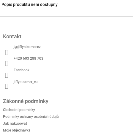
Popis produktu není dostupný
Z
á
p
Kontakt
a
t
j
@
jiffysteamer.cz
í
+420 603 288 703
Facebook
jiffysteamer_eu
Zákonné podmínky
Obchodní podmínky
Podmínky ochrany osobních údajů
Jak nakupovat
Moje objednávka