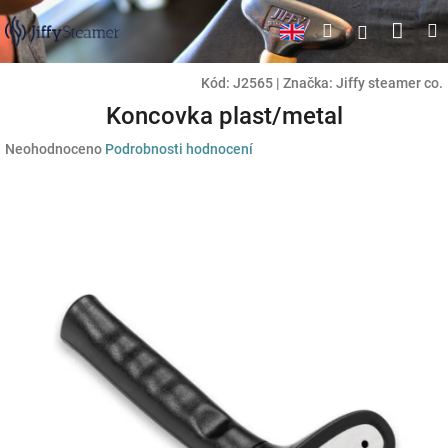
Přejít
Náku
Hledat
M
Přihlášen
na
obsah
koší
Kód:
J2565
|
Značka:
Jiffy steamer co.
Koncovka plast/metal
Průměrné
Neohodnoceno
Podrobnosti hodnocení
hodnocení
produktu
je
0,0
z
5
hvězdiček.