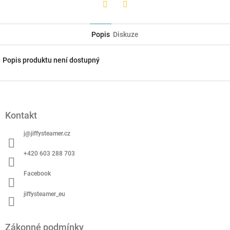
Twitter
Facebook
Popis
Diskuze
Popis produktu není dostupný
Z
á
p
Kontakt
a
t
j
@
jiffysteamer.cz
í
+420 603 288 703
Facebook
jiffysteamer_eu
Zákonné podmínky