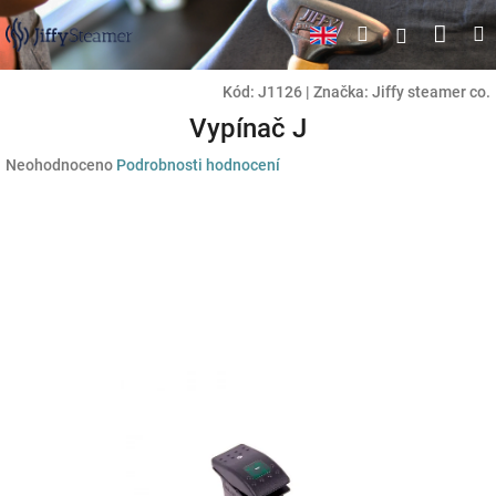
Přejít
Náku
Hledat
M
Přihlášen
na
obsah
koší
Kód:
J1126
|
Značka:
Jiffy steamer co.
Vypínač J
Průměrné
Neohodnoceno
Podrobnosti hodnocení
hodnocení
produktu
je
0,0
z
5
hvězdiček.