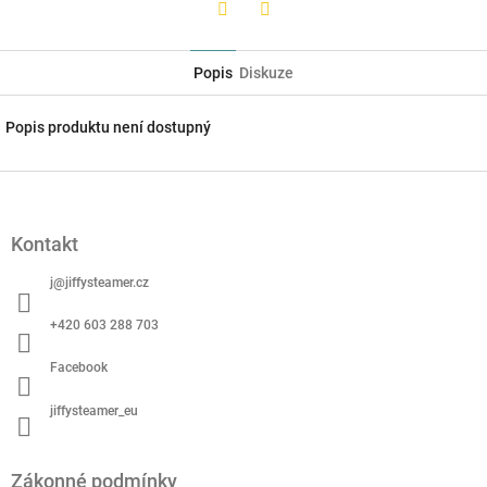
Twitter
Facebook
Popis
Diskuze
Popis produktu není dostupný
Z
á
p
Kontakt
a
t
j
@
jiffysteamer.cz
í
+420 603 288 703
Facebook
jiffysteamer_eu
Zákonné podmínky