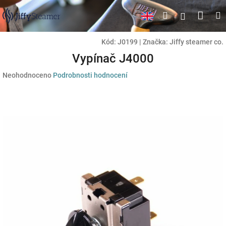
Přejít
Náku
Hledat
M
Přihlášen
na
obsah
koší
Kód:
J0199
|
Značka:
Jiffy steamer co.
Vypínač J4000
Průměrné
Neohodnoceno
Podrobnosti hodnocení
hodnocení
produktu
je
0,0
z
5
hvězdiček.