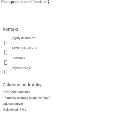
Popis produktu není dostupný
Z
á
p
Kontakt
a
t
j
@
jiffysteamer.cz
í
+420 603 288 703
Facebook
jiffysteamer_eu
Zákonné podmínky
Obchodní podmínky
Podmínky ochrany osobních údajů
Jak nakupovat
Moje objednávka