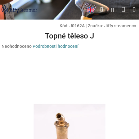
Přejít
Náku
Hledat
M
Přihlášen
na
obsah
koší
Kód:
J0162A
|
Značka:
Jiffy steamer co.
Topné těleso J
Průměrné
Neohodnoceno
Podrobnosti hodnocení
hodnocení
produktu
je
0,0
z
5
hvězdiček.