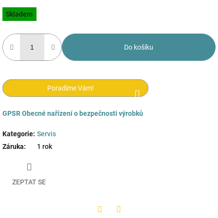
Měrná
Skladem
cena:
Do košíku
Poradíme Vám!
GPSR
Obecné nařízení o bezpečnosti výrobků
Kategorie
:
Servis
Záruka
:
1 rok
ZEPTAT SE