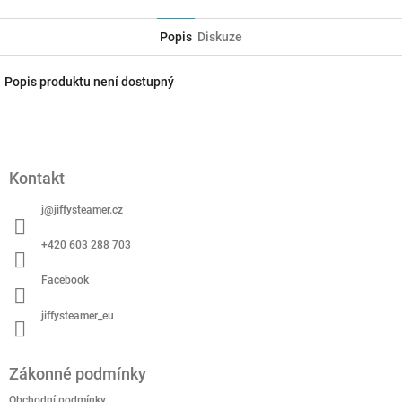
Twitter
Facebook
Popis
Diskuze
Popis produktu není dostupný
Z
á
p
Kontakt
a
t
j
@
jiffysteamer.cz
í
+420 603 288 703
Facebook
jiffysteamer_eu
Zákonné podmínky
Obchodní podmínky