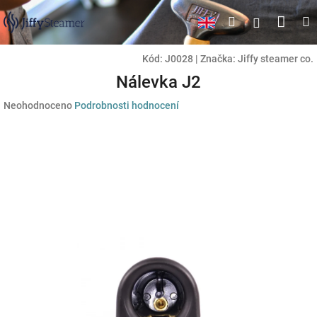
Přejít
Náku
Hledat
M
Přihlášen
na
obsah
koší
Kód:
J0028
|
Značka:
Jiffy steamer co.
Nálevka J2
Průměrné
Neohodnoceno
Podrobnosti hodnocení
hodnocení
produktu
je
0,0
z
5
hvězdiček.